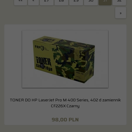
««
«
27
28
29
30
31
32
»
TONER DO HP LaserJet Pro M 400 Series, 402 d zamiennik
CF226X Czarny
98,
00
PLN