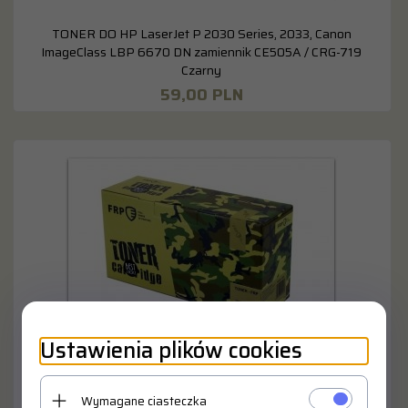
TONER DO HP LaserJet P 2030 Series, 2033, Canon
ImageClass LBP 6670 DN zamiennik CE505A / CRG-719
Czarny
59,
00
PLN
Ustawienia plików cookies
TONER DO HP LaserJet Enterprise 500, Color M551 DN
zamiennik CE403A Magenta
Wymagane ciasteczka