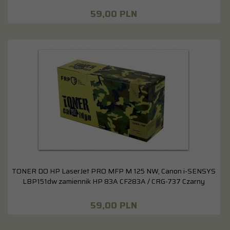
59,
00
PLN
TONER DO HP LaserJet PRO MFP M 125 NW, Canon i-SENSYS
LBP151dw zamiennik HP 83A CF283A / CRG-737 Czarny
59,
00
PLN