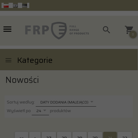
0
Kategorie
Nowości
sort
Sortuj według:
DATY DODANIA (MALEJĄCO)
pop
Wyświetl po
produktów
24