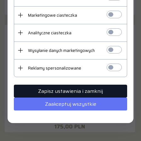
175,
00
PLN
Marketingowe ciasteczka
Analityczne ciasteczka
Wysyłanie danych marketingowych
Reklamy spersonalizowane
Zapisz ustawienia i zamknij
Zaakceptuj wszystkie
TONER DO HP LaserJet Enterprise 500, Color M551 DN
zamiennik CE402A Yellow
175,
00
PLN