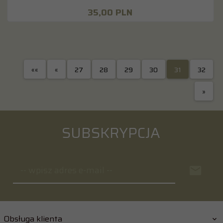
35,
00
PLN
««
«
27
28
29
30
31
32
»
SUBSKRYPCJA
-- wpisz adres e-mail --
Obsługa klienta